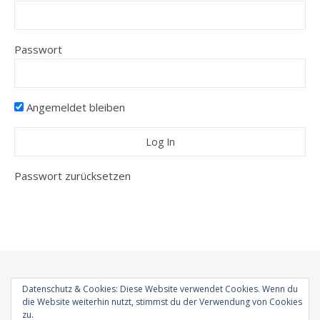
Passwort
Angemeldet bleiben
Passwort zurücksetzen
Datenschutz & Cookies: Diese Website verwendet Cookies. Wenn du
die Website weiterhin nutzt, stimmst du der Verwendung von Cookies
Bard Theme von
WP Royal
.
Startseite
Impressum
Datenschutz
zu.