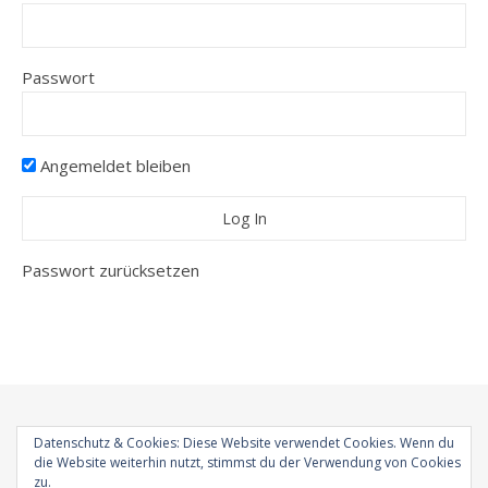
Passwort
Angemeldet bleiben
Passwort zurücksetzen
Datenschutz & Cookies: Diese Website verwendet Cookies. Wenn du
die Website weiterhin nutzt, stimmst du der Verwendung von Cookies
Bard Theme von
WP Royal
.
Startseite
Impressum
Datenschutz
zu.